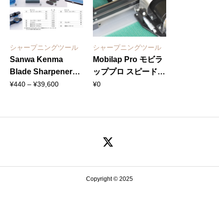
ー
タ
ブ
ル
シャープニングツール
シャープニングツール
Sanwa Kenma
Mobilap Pro モビラ
プ
Blade Sharpener
ッププロ スピードス
ロ
価
Parts 三和研磨ブレ
ケート用ロックマシ
¥
440
–
¥
39,600
¥
0
個
格
ードシャープナー パ
ーン
帯:
ーツ
¥440
–
¥39,600
Copyright © 2025