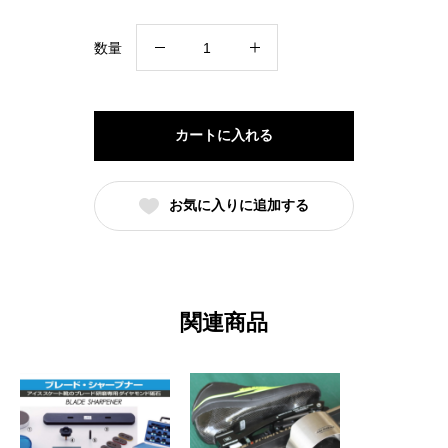
し
で
た。
す。
Viking
数量
Sharpening
Jig
Portable
カートに入れる
Pro
シ
お気に入りに追加する
ャ
ー
プ
ニ
関連商品
ン
グ
ジ
グ
ポ