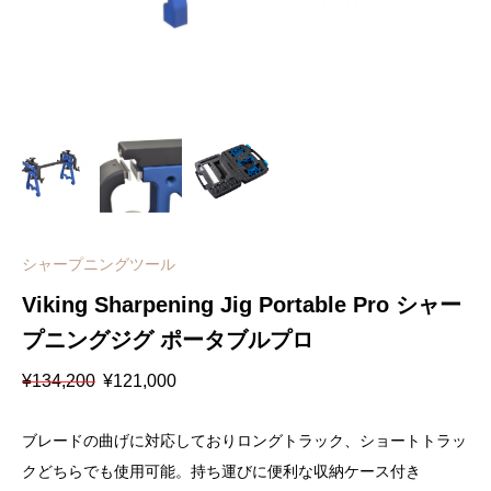
シャープニングツール
Viking Sharpening Jig Portable Pro シャー
プニングジグ ポータブルプロ
元
現
¥
134,200
¥
121,000
の
在
価
の
格
価
ブレードの曲げに対応しておりロングトラック、ショートトラッ
は
格
¥134,200
は
クどちらでも使用可能。持ち運びに便利な収納ケース付き
で
¥121,000