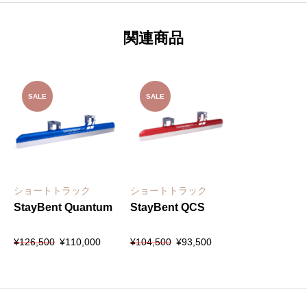
関連商品
SALE
SALE
ショートトラック
ショートトラック
StayBent Quantum
StayBent QCS
元
現
元
現
¥
126,500
¥
110,000
¥
104,500
¥
93,500
の
在
の
在
価
の
価
の
格
価
格
価
は
格
は
格
¥126,500
は
¥104,500
は