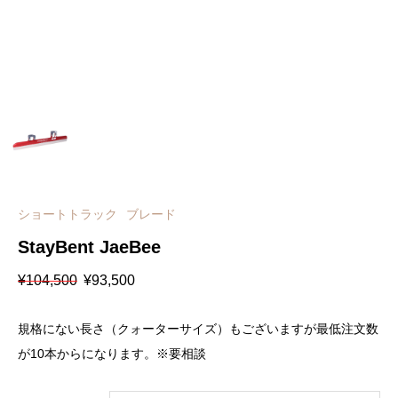
ショートトラック
ブレード
StayBent JaeBee
元
現
¥
104,500
¥
93,500
の
在
価
の
格
価
規格にない長さ（クォーターサイズ）もございますが最低注文数
は
格
¥104,500
は
が10本からになります。※要相談
で
¥93,500
し
で
た。
す。