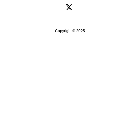
で
¥110,000
で
¥93,500
し
で
し
で
た。
す。
た。
す。
Copyright © 2025