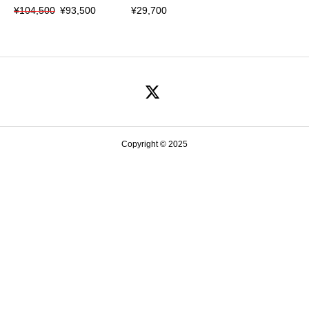
元
現
¥
104,500
¥
93,500
¥
29,700
の
在
価
の
格
価
は
格
¥104,500
は
で
¥93,500
し
で
た。
す。
Copyright © 2025