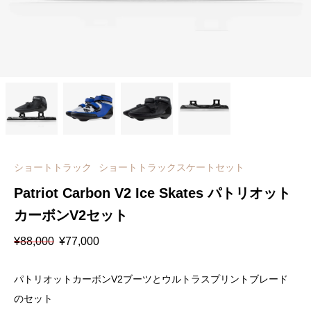
ショートトラック
ショートトラックスケートセット
Patriot Carbon V2 Ice Skates パトリオット
カーボンV2セット
元
現
¥
88,000
¥
77,000
の
在
価
の
格
価
パトリオットカーボンV2ブーツとウルトラスプリントブレード
は
格
¥88,000
は
のセット
で
¥77,000