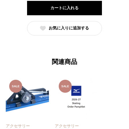
バ
カートに入れる
イ
キ
お気に入りに追加する
ン
グ
マ
ル
関連商品
チ
ツ
ー
ル
SALE
SALE
個
アクセサリー
アクセサリー