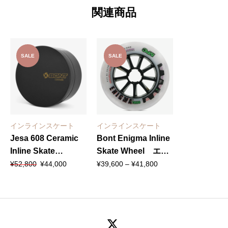
関連商品
SALE
SALE
インラインスケート
インラインスケート
Jesa 608 Ceramic
Bont Enigma Inline
Inline Skate
Skate Wheel エニ
元
現
価
Bearings セラミッ
グマ
¥
52,800
¥
44,000
¥
39,600
–
¥
41,800
の
在
格
クベアリング
価
の
帯:
格
価
¥39,600
は
格
–
¥52,800
は
¥41,800
で
¥44,000