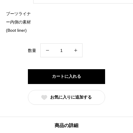
ブーツライナ
ー内側の素材
(Boot liner)
Bont
数量
イ
ン
ラ
カートに入れる
イ
ン
お気に入りに追加する
用
カ
ス
タ
商品の詳細
ム