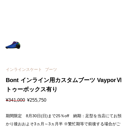
インラインスケート
ブーツ
Bont インライン用カスタムブーツ VayporⅥ
トゥーボックス有り
元
現
¥
341,000
¥
255,750
の
在
価
の
格
価
期間限定 8月30日(日)まで25％off 納期：足型を当店にてお預
は
格
¥341,000
は
かり後おおよそ3ヵ月～3ヵ月半 ※繁忙期等で前後する場合がご
で
¥255,750