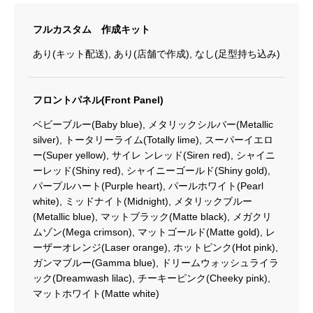
ブ
フルカスタム 作成キット
ー
ツ
あり(キット配送), あり(店舗で作成), なし(足型持ち込み)
VayporⅥ
ト
フロントパネル(Front Panel)
ゥ
ベビーブルー(Baby blue), メタリックシルバー(Metallic
ー
silver), トータリーライム(Totally lime), スーパーイエロ
ボ
ー(Super yellow), サイレ ンレッド(Siren red), シャイニ
ーレッド(Shiny red), シャイニーゴールド(Shiny gold),
ッ
パープルハート(Purple heart), パールホワイト(Pearl
ク
white), ミッドナイト(Midnight), メタリックブルー
ス
(Metallic blue), マットブラック(Matte black), メガクリ
有
ムゾン(Mega crimson), マットゴールド(Matte gold), レ
ーザーオレンジ(Laser orange), ホットピンク(Hot pink),
り
ガンマブルー(Gamma blue), ドリームウォッシュライラ
個
ック(Dreamwash lilac), チーキーピンク(Cheeky pink),
マットホワイト(Matte white)